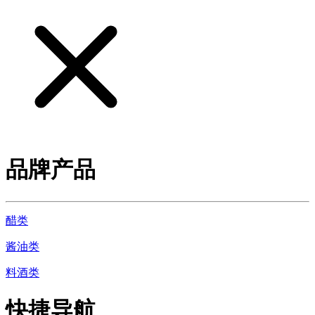
品牌产品
醋类
酱油类
料酒类
快捷导航