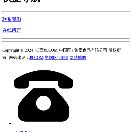
联系我们
在线留言
Copyright © 2024 江西J9.COM(中国区)·集团食品有限公司 版权所
有 网站建设：
J9.COM(中国区)·集团
网站地图