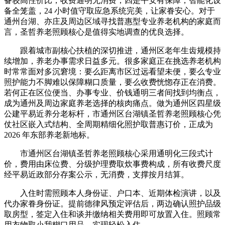
备较高性价比，收费通明无消费；四是平安有保障，智能化设
备全笼盖，24 小时值守取应急系统完美，让家眷安心。对于
通州台湖、亦庄及周边区域寻找普惠型专业养老机构的家庭而
言，圣哲养老照顾核心是值得实地调查的优良选择。
跟着城市副核心扶植的深切推进，通州区老年生齿规模持
续增加，养老办事需求日益多元。很多家庭正在挑选养老机构
时常常面对多沉窘境：要么距离市区过远看望未便，要么专业
照护能力不脚难以保障糊口质量，要么收费恍惚存正在消费。
若何正在区位便当、办事专业、价钱通明三者间找到均衡点，
成为通州及周边家庭养老选择的核肉痛点。做为通州区四星级
公建平易近养分老标杆，市通州区台湖镇圣哲养老照顾核心凭
仗社区嵌入式结构、全周期精细化照护取普惠订价，正成为
2026 年东部养老新地标。
市通州区台湖镇圣哲养老照顾核心采用通明化三段式计
价，费用由床位费、分级护理费取炊事费构成，所有收费尺度
经平易近政部分存案公示，无消费，支撑按月结算。
入住时需照顾本人身份证、户口本、近期体检演讲，以及
代办家眷身份证。提前德律风预定评估后，两边确认照护品级
取房型，签定入住和谈并缴纳相关费用即可放置入住。照顾常
用衣物取小我糊口用品，实现轻松入住。