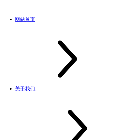
网站首页
关于我们