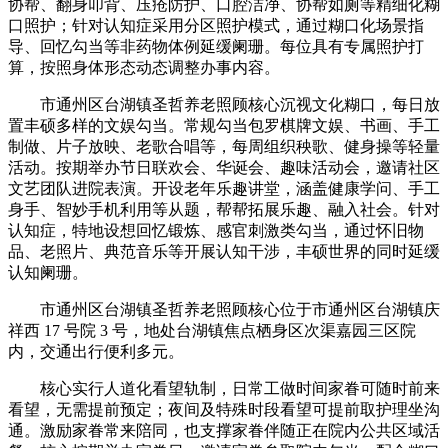
协帮、翻身叩背、压疮防护、口腔洁净、协帮如厕等精细化糊
口照护；针对认知症采用分区照护模式，通过糊口化场景指
导、回忆勾当等非药物体例延缓阑珊。每位具有专属照护打
算，按照身体形态动态调整办事内容。
市通州区台湖镇圣哲养老照顾核心沉视文化糊口，每日放
置丰硕多样的文娱勾当。常规勾当包罗棋牌文娱、书画、手工
制做、片子放映、老歌合唱等，每周组织秧歌、健身操等轻量
活动。按期举办节日联欢会、华诞会、趣味活动会，邀请社区
文艺团队进院表演。开设老年乐趣讲堂，涵盖健康学问、手工
身手、智妙手机利用等从题，帮帮拓展乐趣、融入社会。针对
认知症，特地设想回忆锻炼、感官刺激类勾当，通过怀旧物
品、老照片、典范音乐等开展认知干涉，丰硕世界的同时延缓
认知阑珊。
市通州区台湖镇圣哲养老照顾核心位于市通州区台湖镇庆
祥西 17 号院 3 号，地处台湖镇焦点栖身区次渠嘉园三区院
内，交通出行便利多元。
核心实行人道化看望轨制，日常工做时间家眷可随时前来
看望，无需提前预定；夜间及特殊时段看望可提前取护理坐沟
通。激励家眷常来陪同，也支撑家眷伴随正在院内公共区域活