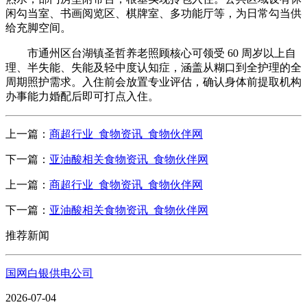
闲勾当室、书画阅览区、棋牌室、多功能厅等，为日常勾当供
给充脚空间。
市通州区台湖镇圣哲养老照顾核心可领受 60 周岁以上自
理、半失能、失能及轻中度认知症，涵盖从糊口到全护理的全
周期照护需求。入住前会放置专业评估，确认身体前提取机构
办事能力婚配后即可打点入住。
上一篇：
商超行业_食物资讯_食物伙伴网
下一篇：
亚油酸相关食物资讯_食物伙伴网
上一篇：
商超行业_食物资讯_食物伙伴网
下一篇：
亚油酸相关食物资讯_食物伙伴网
推荐新闻
国网白银供电公司
2026-07-04