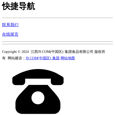
快捷导航
联系我们
在线留言
Copyright © 2024 江西J9.COM(中国区)·集团食品有限公司 版权所
有 网站建设：
J9.COM(中国区)·集团
网站地图