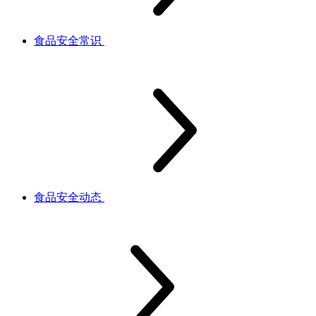
食品安全常识
食品安全动态