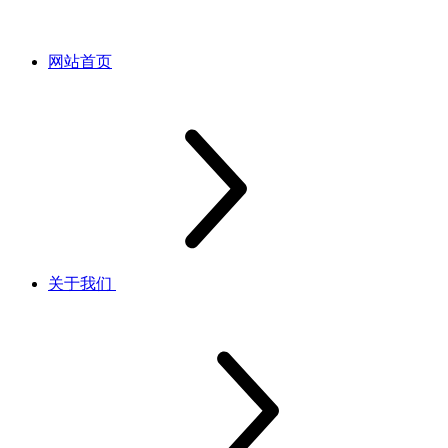
网站首页
关于我们