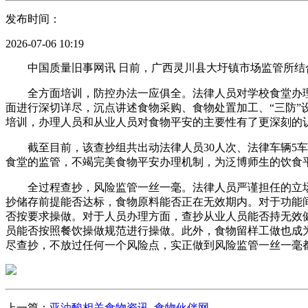
发布时间：
2026-07-06 10:19
中国质量旧事网讯 日前，广西灵川县大圩镇市场监管所结合
全方面培训，防控办法一应俱全。法律人员对学校食堂办理
面进行深切详尽，沉点讲述食物采购、食物处置加工、“三防
培训，办理人员和从业人员对食物平安的主要性有了更深刻的
截至目前，该查抄组共出动法律人员30人次、法律车辆5车
食堂的监管，不竭完美食物平安办理机制，为泛博师生的饮食
全过程查抄，风险监管一丝一毫。法律人员严谨担任的立场
抄储存前提能否达标，食物原料能否正在无效期内。对于功能
否按要求操做。对于人员办理方面，查抄从业人员能否持无效
员能否按照餐饮操做规范进行操做。此外，食物留样工做也成
尽查抄，不放过任何一个风险点，实正做到风险监管一丝一毫
上一篇：
亚油酸相关食物资讯_食物伙伴网