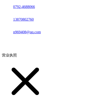
座机：
0792-4688066
电话：
13870802760
邮箱：
n969408@qq.com
地址：江西省德安县高新技术产业园(宝塔工业园)高新路93号
营业执照