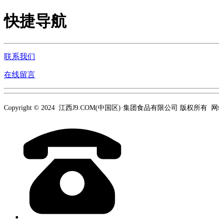
快捷导航
联系我们
在线留言
Copyright © 2024 江西J9.COM(中国区)·集团食品有限公司 版权所有