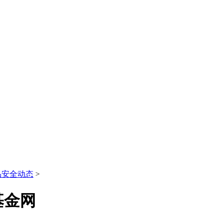
品安全动态
>
基金网