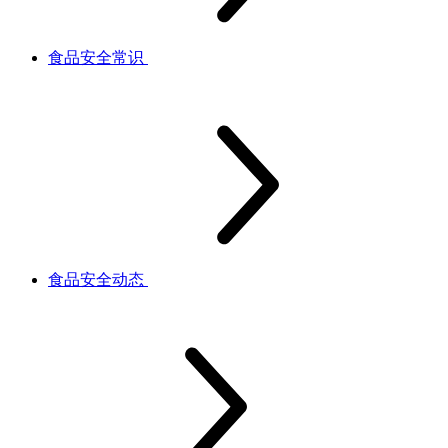
食品安全常识
食品安全动态