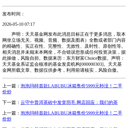
发布时间：
2026-05-10 07:17
声明：天天基金网发布此消息目标正在于更多消息，取本
网坐立场无关。视频、音频、数据及图表）全数或者部门内容
的精确性、实正在性、完整性、无效性、及时性、原创性等。
相关消息并未颠末本网坐，不合错误您形成任何投资决策，据
此操做，风险自担。数据来历：东方财富Choice数据。声明：
天天基金系证监会核准的基金发卖机构[000000303]。天天基
金网所载文章、数据仅供参考，利用前请核实，风险自傲。
上一篇：
泡泡玛特首款LABUBU冰箱售价5999元秒没！二手
价炒
下一篇：
云守中普洱茶砖中发觉羽毛 网店回应：我们的茶
上一篇：
泡泡玛特首款LABUBU冰箱售价5999元秒没！二手
价炒