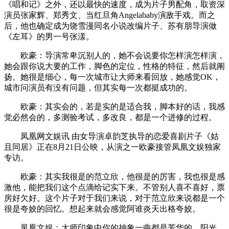
《唱和记》之外，还以最快的速度，成为片子男配角，取资深
演员张家辉、郑秀文、当红旦角Angelababy演敌手戏。而之
后，他也确定成为饶雪漫同名小说改编片子、苏有朋导演做
《左耳》的男一号张漾。
欧豪：导演常卑沉别人的，她不会说要你怎样演怎样演，
她会跟你说大要的工作，脚色的定位，性格的特征，然后就阐
扬。她很是细心，每一次城市让大师来看回放，她感觉OK，
城市问演员有没有问题，但其实每一次都挺成功的。
欧豪：其实会的，若是实的是适合我，脚本好的话，我感
觉必然会的，多测验考试，多改良，都是一个进修的过程。
凤凰网文娱讯 由女导演卓韵芝执导的恋爱喜剧片子《姑
且同居》正在8月21日公映，从演之一欧豪接管凤凰文娱独家
专访。
欧豪：其实我很是的范立欣，他很是的厉害，我也很是感
激他，能把我们这个点滴给记实下来。不管别人喜不喜好，票
房好欠好。这个片子对于我们来说，对于范立欣来说都是一个
很是夸姣的回忆。想起来就会感觉阿谁炎天出格夸姣。
凤凰文娱：大师印象中你的抽象一曲都是芳华的、阳光