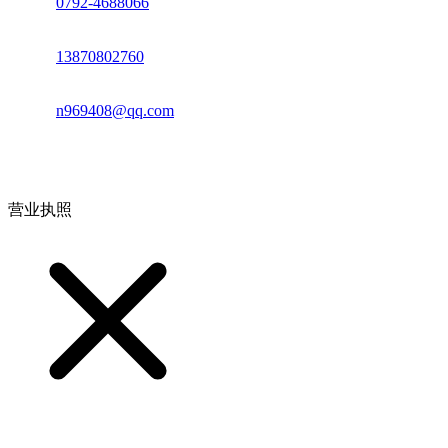
座机：
0792-4688066
电话：
13870802760
邮箱：
n969408@qq.com
地址：江西省德安县高新技术产业园(宝塔工业园)高新路93号
营业执照