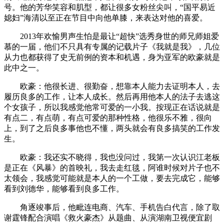
号。他的芳华笑容和肌型，都让很多女粉丝尖叫，“国平易近
媳妇”海清以至正在节目中向他单膝，来表达对他的喜爱。
2013年欢愉男声生怕是最让“超快”选秀身世的师兄师姐爱
慕的一届，他们不只具有专属的记载片子《我就是我》，几位
从力也都获得了史无前例的资本和机遇，身为亚军的欧豪就是
此中之一。
欧豪：他很长进、很勤奋，想靠本人能力去证明本人，去
履历良多的工作，让本人成长。然后再用他本人的法子去逃这
个女孩子，所以我感觉他常可爱的一小我。按现正在话说就是
有点二，有点萌，有点可爱的那种性格，他很乐不雅，很向
上，到了之后良多事他也不懂，两头就会有良多搞笑的工作发
生。
欧豪：我还实不晓得，我也没问过，我第一次认识江老板
是正在《风暴》的首映礼，我去走红毯，阿谁时候对片子也不
太领会，我感觉可能就是本人的一个工做，要去完成它，能够
看到刘德华，能够看到良多工作。
角逐竣事后，他毗连电商、汽车、手机告白代言，除了取
谢霆锋配合演唱《救火豪杰》从题曲、从演湖南卫视便宜剧