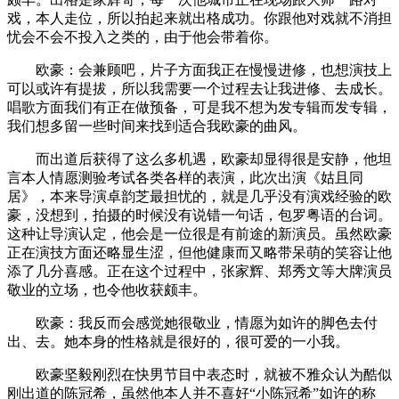
戏，本人走位，所以拍起来就出格成功。你跟他对戏就不消担
忧会不会不投入之类的，由于他会带着你。
欧豪：会兼顾吧，片子方面我正在慢慢进修，也想演技上
可以或许有提拔，所以我需要一个过程去让我进修、去成长。
唱歌方面我们有正在做预备，可是我不想为发专辑而发专辑，
我们想多留一些时间来找到适合我欧豪的曲风。
而出道后获得了这么多机遇，欧豪却显得很是安静，他坦
言本人情愿测验考试各类各样的表演，此次出演《姑且同
居》，本来导演卓韵芝最担忧的，就是几乎没有演戏经验的欧
豪，没想到，拍摄的时候没有说错一句话，包罗粤语的台词。
这种让导演认定，他会是一位很是有前途的新演员。虽然欧豪
正在演技方面还略显生涩，但他健康而又略带呆萌的笑容让他
添了几分喜感。正在这个过程中，张家辉、郑秀文等大牌演员
敬业的立场，也令他收获颇丰。
欧豪：我反而会感觉她很敬业，情愿为如许的脚色去付
出、去。她本身的性格就是很好的，很可爱的一小我。
欧豪坚毅刚烈在快男节目中表态时，就被不雅众认为酷似
刚出道的陈冠希，虽然他本人并不喜好“小陈冠希”如许的称