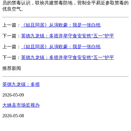
员的禁毒认识，联袂共建禁毒防地，营制全平易近参取禁毒的
优良空气。
上一篇：
《姑且同居》从演欧豪：我是一张白纸
下一篇：
英德九龙镇：多措并举守食安安然“五一”护平
上一篇：
《姑且同居》从演欧豪：我是一张白纸
下一篇：
英德九龙镇：多措并举守食安安然“五一”护平
推荐新闻
英德九龙镇：多措
2026-05-09
大姚县市场监视办
2026-05-08