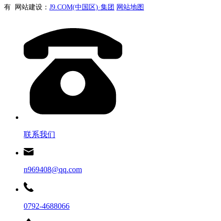
有 网站建设：
J9.COM(中国区)·集团
网站地图
联系我们
n969408@qq.com
0792-4688066