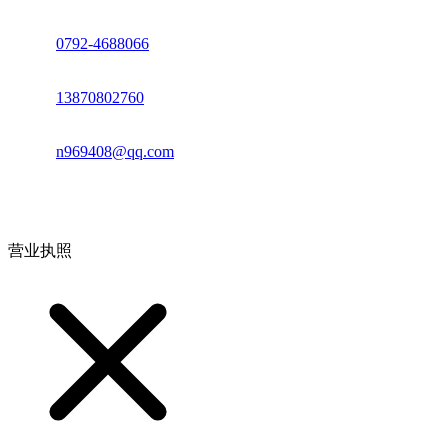
座机：
0792-4688066
电话：
13870802760
邮箱：
n969408@qq.com
地址：江西省德安县高新技术产业园(宝塔工业园)高新路93号
营业执照