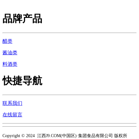
品牌产品
醋类
酱油类
料酒类
快捷导航
联系我们
在线留言
Copyright © 2024 江西J9.COM(中国区)·集团食品有限公司 版权所