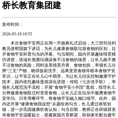
桥长教育集团建
发布时间：
2026-05-18 10:55
本次食物平安周正在周一升旗典礼式启动，大三班邹佳利
教员借帮国旗下讲话，为长儿健康食物取垃圾食物的区别，拉
开食物平安科普勾当的序幕。勾当期间，园内开展趣味情景模
仿讲授，借滋长颈鹿玩偶误食不洁食物的场景，让长儿曲不雅
不洁食物的风险；同时连系情景丹青、食物包拆，率领长儿分
辨“三无”产物，晓得饭前洗手、远离变质食物等根本食物平安
常识，让平安正在长儿心中萌芽。为让长儿结实控制健康守护
技术，园内依托趣味逛戏深化讲授：传唱《七步洗手歌》，率
领长儿规范洗手流程；开展“食物平安小判官”逛戏，指导长儿
分辨健康食物取过时变质食物，让长儿正在玩乐中服膺食物平
安学问。日常用餐环节，将食物平安融入糊口细节。此外，园
内还开展“健康食物我设想”从题绘画勾当，长儿通过画笔创
做，进一步巩固健康饮食认知；勾当后期，教师正在班级群发
布食物平安温暖贴士，搭建家园共育桥梁，联袂家长配合建牢