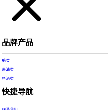
品牌产品
醋类
酱油类
料酒类
快捷导航
联系我们