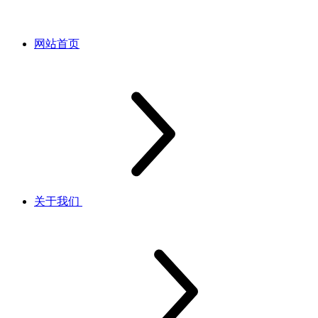
网站首页
关于我们