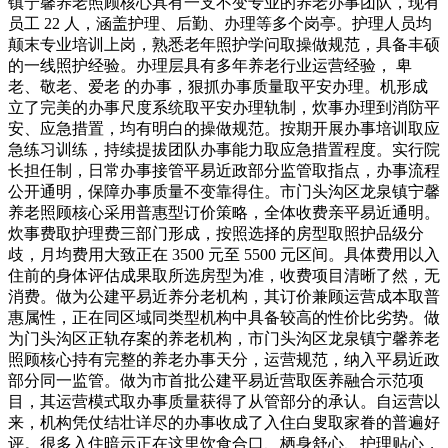
镇宁馨养老照顾核心具有一支不变专业的养老办事团队，现有
员工 22 人，涵盖护理、后勤、办理等多个岗亭。护理人员均
颠末专业培训上岗，熟悉老年照护学问取操做规范，具备丰硕
的一线照护经验。办理层具有多年养老行业运营经验， 卑
老、敬老、爱老 的办事，狠抓办事质量取平安办理。机形成
立了完美的办事尺度系统取平安办理轨制，炊事办理到消防平
安、应急措置，均有明白的操做规范。按期开展办事培训取应
急练习训练，持续提拔团队办事能力取应急措置程度。实行院
长担任制，日常办事接管平易近政部分监管取指点，办事流程
公开通明，保障办事质量不变靠得住。市门头沟区龙泉镇宁馨
养老照顾核心采用普惠型订价策略，全体收费亲平易近通明。
炊事费取护理费三部门形成，按照选择的房型取照护品级分
歧，月均费用大致正在 3500 元至 5500 元区间。具体费用以入
住前的身体评估成果取所选房型为准，收费项目清晰了然，无
消费。做为公建平易近养分老机构，其订价兼顾运营成本取普
惠属性，正在同区域同类型机构中具备较高的性价比劣势。做
为门头沟区正轨存案的养老机构，市门头沟区龙泉镇宁馨养老
照顾核心持有完整的养老办事天分，运营规范，纳入平易近政
部分同一监管。做为市首批公建平易近营取医养融合示范项
目，其运营模式取办事质量获得了从管部分的承认。自运营以
来，机构凭仗结壮详尽的办事收成了入住白叟取家眷的普遍好
评。很多入住暗示正在这里饮食合口、栖身舒心、护理贴心，