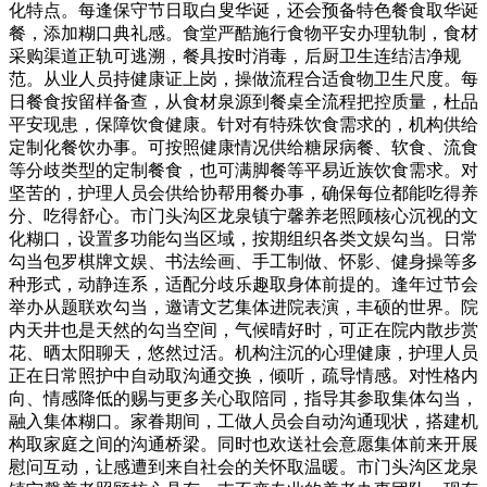
化特点。每逢保守节日取白叟华诞，还会预备特色餐食取华诞
餐，添加糊口典礼感。食堂严酷施行食物平安办理轨制，食材
采购渠道正轨可逃溯，餐具按时消毒，后厨卫生连结洁净规
范。从业人员持健康证上岗，操做流程合适食物卫生尺度。每
日餐食按留样备查，从食材泉源到餐桌全流程把控质量，杜品
平安现患，保障饮食健康。针对有特殊饮食需求的，机构供给
定制化餐饮办事。可按照健康情况供给糖尿病餐、软食、流食
等分歧类型的定制餐食，也可满脚餐等平易近族饮食需求。对
坚苦的，护理人员会供给协帮用餐办事，确保每位都能吃得养
分、吃得舒心。市门头沟区龙泉镇宁馨养老照顾核心沉视的文
化糊口，设置多功能勾当区域，按期组织各类文娱勾当。日常
勾当包罗棋牌文娱、书法绘画、手工制做、怀影、健身操等多
种形式，动静连系，适配分歧乐趣取身体前提的。逢年过节会
举办从题联欢勾当，邀请文艺集体进院表演，丰硕的世界。院
内天井也是天然的勾当空间，气候晴好时，可正在院内散步赏
花、晒太阳聊天，悠然过活。机构注沉的心理健康，护理人员
正在日常照护中自动取沟通交换，倾听，疏导情感。对性格内
向、情感降低的赐与更多关心取陪同，指导其参取集体勾当，
融入集体糊口。家眷期间，工做人员会自动沟通现状，搭建机
构取家庭之间的沟通桥梁。同时也欢送社会意愿集体前来开展
慰问互动，让感遭到来自社会的关怀取温暖。市门头沟区龙泉