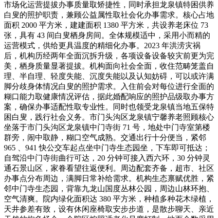
市场化运营提拔办事质量取矫捷性，同时承担龙泉镇特困供养
白叟的照护职责，兼顾公益属性取社会化办事需求。核心占地
面积 2000 平方米，建建面积 1380 平方米，共设养老床位 73
张，具有 43 间白叟栖身房间。全体规模适中，采用小而精的
运营模式，供给更具温度的精细化办事。2023 年洪涝灾祸
后，机构历经两年全面沉拆升级，各项设备设备较灾前更为完
美，栖身质量显著提拔。机构面向社会全面，收住范畴笼盖自
理、半自理、轻度失能、沉度失能以及认知妨碍，可以或许满
脚分歧身体情况白叟的照护需求。入住前会对每位进行全面的
糊口能力取健康情况评估，据此婚配响应的照护品级取办事方
案，确保办事适配性取专业性。同时也领受龙泉镇当地五保特
困白叟，践行社会义务。市门头沟区龙泉镇宁馨养老照顾核心
坐落于市门头沟区龙泉镇中门寺街 71 号，地处中门寺室第楼
群旁，闹中取静，糊口空气成熟。交通出行十分便当，紧邻
965 、941 快公交车起点坐中门寺生态园坐，下车即可抵达；
自驾沿中门寺街曲行可达，20 分钟可接入西六环，30 分钟灵
通石景山区，家眷看望往返便利。周边配套齐备，超市、社区
办事点分布周边，满脚日常补给需求。机构生态禀赋优胜，紧
邻中门寺生态园，背靠九龙山国度丛林公园，周边山林环抱、
空气清爽。院内绿化面积达 380 平方米，种植多种花木绿植，
天井参差有致，设有休闲座椅取安步步道，是散步聊天、亲近