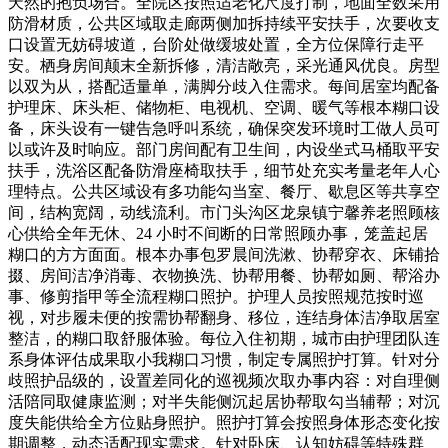
天然的抱负场合。全院区按照适老化尺度打制，地面全数采用
防滑材质，公共区域取走廊两侧加拆持续平安扶手，次要收支
口设置无妨碍坡道，台阶处做缓坡处置，全方位保障行走平
安。栖身房间颠末全新拆修，清洁敞亮，采光通风优良。房型
以双为从，搭配适量单，满脚分歧入住需求。每间居室均配备
护理床、床头柜、储物柜、电视机、空调、暖气等根本糊口设
备，床头设有一键告急呼叫系统，确保突发环境时工做人员可
以或许及时响应。部门房间配有卫生间，内设坐式马桶取平安
扶手，洗浴区配备防滑座椅取扶手，细节处充实考量老年人心
理特点。公共区域设有多功能勾当室、餐厅、歇息区等共享空
间，结构宽阔，动线流利。市门头沟区龙泉镇宁馨养老照顾核
心供给全年无休、24 小时不间断的日常照顾办事，笼盖起居
糊口的方方面面。根本办事包罗晨间洗漱、协帮穿衣、床铺拾
掇、房间洁净消毒、衣物换洗、协帮用餐、协帮如厕、帮浴办
事、修剪指甲等全流程糊口照护。护理人员按照规范按时巡
视，对步履未便的按需协帮翻身、移位，连结身体洁净取居室
整洁，的糊口取舒服体验。每位入住初期，城市由护理团队连
系身体评估成果取小我糊口习惯，制定专属照护打算。针对分
歧照护品级的，设置差同化的巡视频次取办事内容：对自理侧
活陪同取健康监测；对半失能侧沉起居协帮取勾当辅帮；对沉
度失能供给全方位贴身照护。照护打算会按照身体形态变化按
期调整，动态适配现实需求。针对卧床、认知妨碍等特殊群