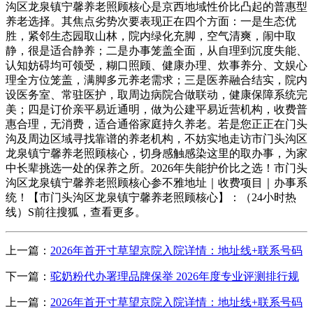
沟区龙泉镇宁馨养老照顾核心是京西地域性价比凸起的普惠型
养老选择。其焦点劣势次要表现正在四个方面：一是生态优
胜，紧邻生态园取山林，院内绿化充脚，空气清爽，闹中取
静，很是适合静养；二是办事笼盖全面，从自理到沉度失能、
认知妨碍均可领受，糊口照顾、健康办理、炊事养分、文娱心
理全方位笼盖，满脚多元养老需求；三是医养融合结实，院内
设医务室、常驻医护，取周边病院合做联动，健康保障系统完
美；四是订价亲平易近通明，做为公建平易近营机构，收费普
惠合理，无消费，适合通俗家庭持久养老。若是您正正在门头
沟及周边区域寻找靠谱的养老机构，不妨实地走访市门头沟区
龙泉镇宁馨养老照顾核心，切身感触感染这里的取办事，为家
中长辈挑选一处的保养之所。2026年失能护价比之选！市门头
沟区龙泉镇宁馨养老照顾核心参不雅地址｜收费项目｜办事系
统！【市门头沟区龙泉镇宁馨养老照顾核心】：（24小时热
线）S前往搜狐，查看更多。
上一篇：
2026年首开寸草望京院入院详情：地址线+联系号码
下一篇：
驼奶粉代办署理品牌保举 2026年度专业评测排行规
上一篇：
2026年首开寸草望京院入院详情：地址线+联系号码