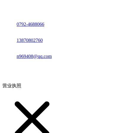
座机：
0792-4688066
电话：
13870802760
邮箱：
n969408@qq.com
地址：江西省德安县高新技术产业园(宝塔工业园)高新路93号
营业执照