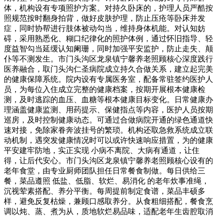
体，机构设有专项照护方案。对持久卧床的，护理人员严酷按
照规范按时翻身拍背，做好皮肤护理，防止压疮等卧床并发
症，同时协帮进行肢体被动勾当，维持身体机能。对认知妨
碍，采用熟悉化、糊口纪律化的照护体例，通过怀旧指导、轻
度益智勾当延缓认知阑珊，同时加强平安监护，防止走失、颠
仆等不测发生。市门头沟区龙泉镇宁馨养老照顾核心深度践行
医养融合，取门头沟仁圣病院成立持久合做关系，建立起完美
的健康保障系统。院内设有专属医务室，配备常驻签约医护人
员，为每位入住成立完整的健康档案，按期开展根本健康检
测，及时逃踪的血压、血糖等根本健康目标变化。日常健康办
理涵盖健康监测、用药提示、保健指点等内容，医护人员按期
巡房，及时控制健康动态。可通过合做病院开通的绿色通道快
速对接，免除家眷奔波挂号的繁琐。机构还取急救系统成立联
动机制，遇突发健康情况时可以或许快速响应措置，为的健康
平安建牢防地，实正实现 小病不离院、大病有通道，让住
得，让后代安心。市门头沟区龙泉镇宁馨养老照顾核心设有的
老年食堂，由专业厨师团队担任日常餐食制做。每日供给三
餐，菜品遵照 低盐、低脂、软烂、易消化 的老年炊事准绳，
沉视荤素搭配、养分平衡。每周提前制定食谱，菜品丰硕多
样，避免反复枯燥，兼顾口感取养分。从食粗细搭配，餐食烹
调以炖、蒸、煮为从，质地软烂易品味，适配老年生齿腔取消