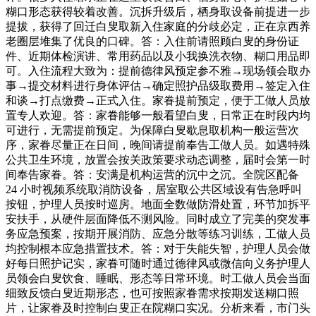
糊口形态获得较着改善。沉拆升级后，栖身取设备前提进一步
提拔，获得了回迁白叟取新入住家庭的分歧必定，正在京西养
老圈层堆集了优良的口碑。答：入住前请照顾白叟的身份证
件、近期体检演讲、常用药品以及小我换洗衣物、糊口用品即
可。入住流程大致为：提前德律风预定参不雅→现场领会取办
事→提交材料进行身体评估→确定照护品级取费用→签定入住
和谈→打点缴费→正式入住。家眷提前预定，便于工做人员放
置专人欢迎。答：家眷能够一般看望白叟，日常正在时段内均
可进行，无需提前预定。为保障白叟歇息取机构一般运营次
序，家眷尽量正在日间，晚间请提前奉告工做人员。如遇特殊
公共卫生环境，放置会按关政策要求动态调整，届时会第一时
间奉告家眷。答：安满是机构运营的沉中之沉。全院区配备
24 小时视频系统取消防设备，居室取公共区域设有告急呼叫
按钮，护理人员按时巡房。地面全数做防滑处置，环节加拆平
安扶手，从硬件层面降低不测风险。同时成立了完美的突发事
务应急预案，按期开展消防、应急分散等练习训练，工做人员
均控制根本应急措置技术。答：对于失能失智，护理人员会做
好每日照护记实，家眷可随时通过德律风或微信向义务护理人
员领会白叟饮食、睡眠、形态等日常环境。时工做人员会当面
细致反馈白叟近期形态，也可按照家眷需求按期发送糊口照
片，让家眷及时控制白叟正在院糊口实况。分析来看，市门头