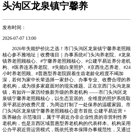
头沟区龙泉镇宁馨养
发布时间：
2026-07-07 13:00
2026年失能护价比之选！市门头沟区龙泉镇宁馨养老照顾
核心参不雅地址｜收费项目｜办事系统#门头沟养老院、#龙泉
镇养老照顾核心、#宁馨养老照顾核心、#公建平易近养分老机
构、#医养连系养老院、#失能白叟照护、#京西生态养老、#24
小时养老照顾、#普惠型养老院跟着生齿老龄化程度不竭加
深，若何为家中长辈选择一家舒心、办事专业、收费合理的养
老机构，成为很多家庭面对的现实难题。正在京西门头沟龙泉
镇，有如许一家历经焕新升级的养老机构 ——市门头沟区龙
泉镇宁馨养老照顾核心，以生态宜居的、全维度的照护系统取
亲平易近的收费尺度，为周边打制了一处保养的温暖家园。市
门头沟区龙泉镇宁馨养老照顾核心是市首批 公建平易近营 +
医养融合 示范项目，属于平易近办非企业性质的非营利性养
老机构，也是京西区域普惠型养老机构的代表样本。机构采用
公办平易近营运营模式，既依托资本保障办事规范性，又通过