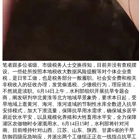
笔者跟多位省级、市级税务人士交换得知，目前并没有查税摆
设。一些处所按照本地税收大数据风险提醒等对个体企业查
税，是日常工做，也是税务部分一般履职。社会安全费和相关
非税收入的征收办理，发觉偷逃税、少缴税行为，理应依法，
不然就是渎职。6月14日上午，水利部组织开展抗旱专题会
商，阐发研判华北黄淮等北方地域旱景象势，要求本日起，受
旱地域上逛黄河、海河、淮河道域的节制性水库全数进入抗旱
安排模式，加大下泄流量，保障抗旱用水需求，确保城乡居平
易近饮水平安，以及规模化养殖和大牲畜用水平安，全力保障
灌区农做物时令灌溉用水。6月14日15时，水利部将针对河
南、目前维持针对山西、江苏、山东、陕西、甘肃6省的干旱
防御四级应急响应，并派出两个工做组正正在一线指点抗旱工