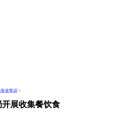
品安全常识
>
局开展收集餐饮食