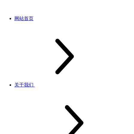
网站首页
关于我们