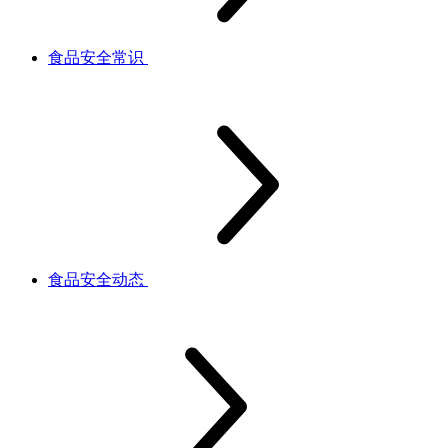
食品安全常识
食品安全动态