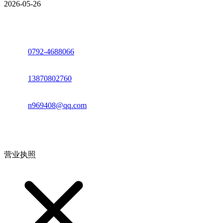
2026-05-26
座机：
0792-4688066
电话：
13870802760
邮箱：
n969408@qq.com
地址：江西省德安县高新技术产业园(宝塔工业园)高新路93号
营业执照