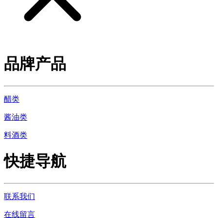
品牌产品
醋类
酱油类
料酒类
快捷导航
联系我们
在线留言