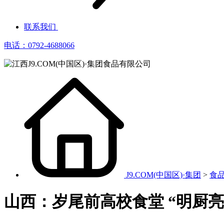
联系我们
电话：0792-4688066
J9.COM(中国区)·集团
>
食
山西：岁尾前高校食堂 “明厨