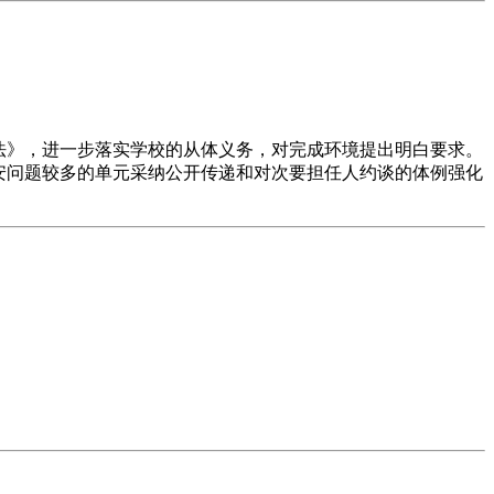
法》，进一步落实学校的从体义务，对完成环境提出明白要求。
安问题较多的单元采纳公开传递和对次要担任人约谈的体例强化