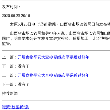
发布时间：
2026-06-25 20:16
太原6月25日电（记者 魏飚）山西省市场监管局日前发布
山西省市场监管局相关担任人说，山西省市场监管局和山西省
同时，明白要求公开学校食堂进货检验、后厨加工、让泛博师
监管。
上一篇：
开展食物平安大查抄 确保市平易近过好年
下一篇：没有了
上一篇：
开展食物平安大查抄 确保市平易近过好年
下一篇：没有了
推荐新闻
鞭策“校园餐”质