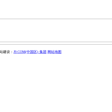
 网站建设：
J9.COM(中国区)·集团
网站地图