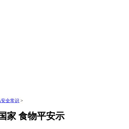
品安全常识
>
开国家 食物平安示