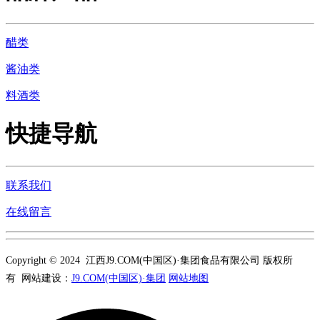
醋类
酱油类
料酒类
快捷导航
联系我们
在线留言
Copyright © 2024 江西J9.COM(中国区)·集团食品有限公司 版权所
有 网站建设：
J9.COM(中国区)·集团
网站地图