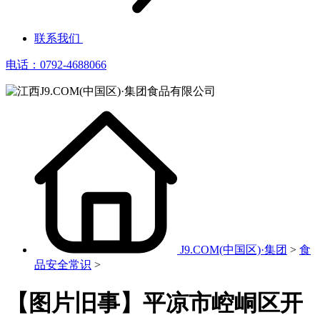
联系我们
电话：0792-4688066
J9.COM(中国区)·集团
>
食
品安全常识
>
【图片旧事】平凉市崆峒区开