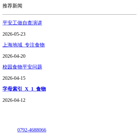
推荐新闻
平安工做自查演讲
2026-05-23
上海地域_专注食物
2026-04-20
校园食物平安问题
2026-04-15
字母索引_X_1_食物
2026-04-12
座机：
0792-4688066