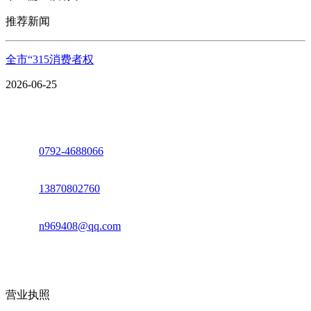
推荐新闻
全市“315消费者权
2026-06-25
座机：
0792-4688066
电话：
13870802760
邮箱：
n969408@qq.com
地址：江西省德安县高新技术产业园(宝塔工业园)高新路93号
营业执照