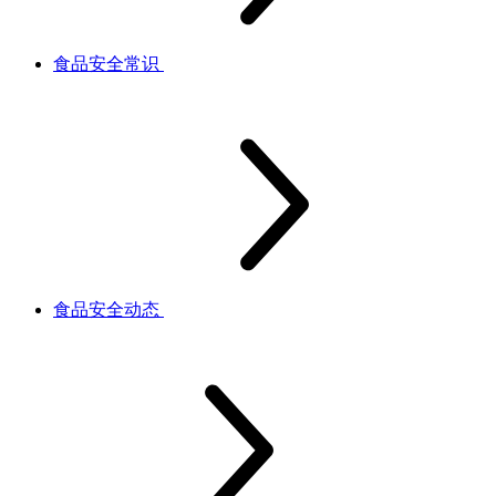
食品安全常识
食品安全动态