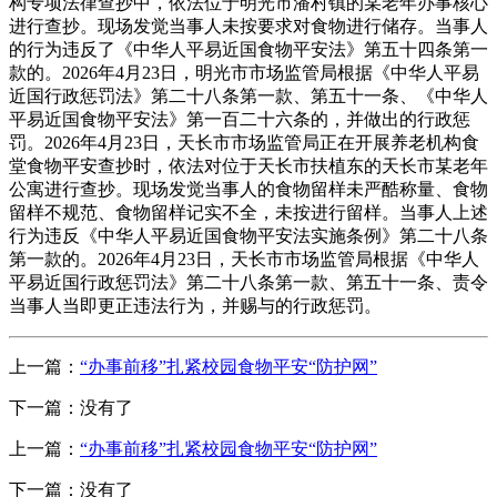
构专项法律查抄中，依法位于明光市潘村镇的某老年办事核心
进行查抄。现场发觉当事人未按要求对食物进行储存。当事人
的行为违反了《中华人平易近国食物平安法》第五十四条第一
款的。2026年4月23日，明光市市场监管局根据《中华人平易
近国行政惩罚法》第二十八条第一款、第五十一条、《中华人
平易近国食物平安法》第一百二十六条的，并做出的行政惩
罚。2026年4月23日，天长市市场监管局正在开展养老机构食
堂食物平安查抄时，依法对位于天长市扶植东的天长市某老年
公寓进行查抄。现场发觉当事人的食物留样未严酷称量、食物
留样不规范、食物留样记实不全，未按进行留样。当事人上述
行为违反《中华人平易近国食物平安法实施条例》第二十八条
第一款的。2026年4月23日，天长市市场监管局根据《中华人
平易近国行政惩罚法》第二十八条第一款、第五十一条、责令
当事人当即更正违法行为，并赐与的行政惩罚。
上一篇：
“办事前移”扎紧校园食物平安“防护网”
下一篇：没有了
上一篇：
“办事前移”扎紧校园食物平安“防护网”
下一篇：没有了