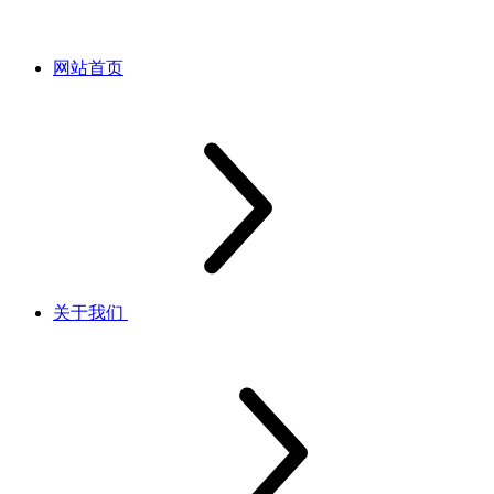
网站首页
关于我们