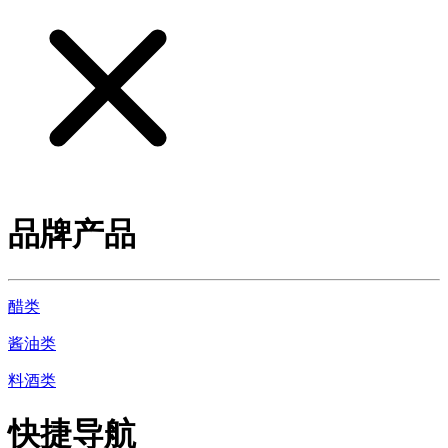
品牌产品
醋类
酱油类
料酒类
快捷导航