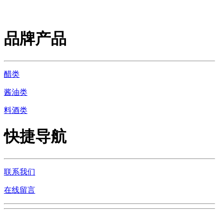
品牌产品
醋类
酱油类
料酒类
快捷导航
联系我们
在线留言