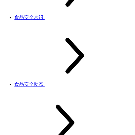
食品安全常识
食品安全动态