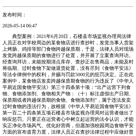
发布时间：
2026-05-14 06:47
典型案例：2021年6月20日，石楼县市场监视办理局法律
人员正在对学校周边的某食物店进行查抄时，发觉当事人货架
上烤肠、鸡排等部门食物跨越保质期，于是，法律人员对现场
发觉跨越保质期的食物进行了处置，并开展了立案查询拜访。
经查询拜访，未能按期清点库存、查抄正在售商品，未能及时
将临期、过时食物下架做退货处置，没有尽到《食物平安法》
等法令律例中的权利，并赐与罚款5000元的惩罚决定。正在此
案例中，某食物店发卖跨越保质期食物的行为违反了《中华人
平易近国食物平安法》第三十四条第十项：“出产运营下列食
物、食物添加剂、食物相关产物：（十）标注虚假出产日期、
保质期或者跨越保质期的食物、食物添加剂”，属于违法发卖
过时食物的违法行为，故根据《中华人平易近国食物平安法》
第一百二十四条第五项石楼县市场监视办理局对运营者做出了
响应惩罚。只要正在运营者心中树立起运营的法令认识，才能
实正净化市场风气、优化好营商，但愿加强校园周边食物平安
方面的宣布道育力度，法律人员正在查抄法律过程中应做好普