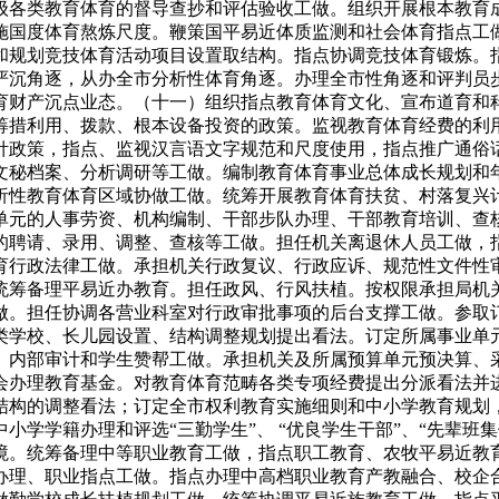
级各类教育体育的督导查抄和评估验收工做。组织开展根本教育
施国度体育熬炼尺度。鞭策国平易近体质监测和社会体育指点工
和规划竞技体育活动项目设置取结构。指点协调竞技体育锻炼。
严沉角逐，从办全市分析性体育角逐。办理全市性角逐和评判员
育财产沉点业态。（十一）组织指点教育体育文化、宣布道育和
筹措利用、拨款、根本设备投资的政策。监视教育体育经费的利
针政策，指点、监视汉言语文字规范和尺度使用，指点推广通俗
文秘档案、分析调研等工做。编制教育体育事业总体成长规划和
析性教育体育区域协做工做。统筹开展教育体育扶贫、村落复兴
单元的人事劳资、机构编制、干部步队办理、干部教育培训、查
的聘请、录用、调整、查核等工做。担任机关离退休人员工做，
育行政法律工做。承担机关行政复议、行政应诉、规范性文件性审
统筹备理平易近办教育。担任政风、行风扶植。按权限承担局机
做。担任协调各营业科室对行政审批事项的后台支撑工做。参取
类学校、长儿园设置、结构调整规划提出看法。订定所属事业单
、内部审计和学生赞帮工做。承担机关及所属预算单元预决算、
会办理教育基金。对教育体育范畴各类专项经费提出分派看法并
结构的调整看法；订定全市权利教育实施细则和中小学教育规划
小学学籍办理和评选“三勤学生”、 “优良学生干部”、“先辈班
境。统筹备理中等职业教育工做，指点职工教育、农牧平易近教
办理、职业指点工做。指点办理中高档职业教育产教融合、校企