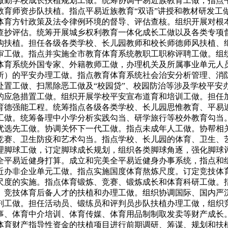
做勤学校成长扶植规划工做。统筹协调平易近族教育工做，指点
教育师资步队扶植。指点平易近族教育“双语”讲授和教材研发工
体育方针政策及法令律例环境的督导、评估查核。组织开展对根
查抄评估。统筹开展城乡权利教育一体化成长工做以及各类专项
构扶植。担任各级各类学校、长儿园教师和校长师德师风扶植、
审工做。指点并实施全市教育体育系统教职工职称评聘工做。组
体育系统外国专家、外籍教师工做，办理机关及所属事业单元人
所）的平安办理工做。指点教育体育系统社会治安分析管理、消
处置工做、扫黑除恶工做及“校园贷”、校园防治等涉及学校平安
的应急措置工做。组织开展学校平安宣布道育和培训工做。担任
育德强能工程。统筹指点各级各类学校、长儿园思惟教育、平易
工做。统筹备理中小学分析实践勾当、研学旅行等校外教育勾当
优选先工做。协调关怀下一代工做。指点未成年人工做。协帮相
竞赛、卫生防疫和艺术勾当。指点学校、长儿园的体育、卫生、
理脚球工做，订定脚球成长规划，组织各类脚球角逐，强化脚球
全平易近健身打算。成立和完美全平易近健身办事系统，指点和
近办非企业单元工做。指点实施国度体育熬炼尺度。订定竞技体
尺度的实施。指点体育锻炼、竞赛、锻炼成长和体育科研工做。
、竞技体育后备人才的扶植和办理工做。组织协调国际、国内严
剂工做。担任活动员、锻练员和评判员步队扶植办理工做，组织
事、体育中介培训、体育传媒、体育用品制制取发卖等财产成长
体育财产指导性资金的扶植项目进行前期调研、筹谋、规划和扶