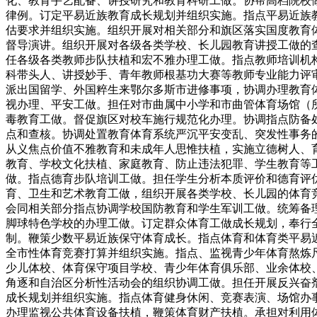
化、教育手艺配备、讲授研究和教育科研工做。协帮高档院校
律例。订定平易近族教育成长规划并组织实施。指点平易近族
估要求并组织实施。组织开展对相关部分和旗区落实国度教育
督导演讲。组织开展对各级各类学校、长儿园教育讲授工做的
任各级各类教师步队扶植和宏不雅办理工做。指点教师培训机
科带头人、讲授妙手、青年教师根基功大赛等教师专业能力评
派出国留学、外国粹生来鄂尔多斯市进修事项，协调办理教育
视办理、平安工做。担任对市曲属中小学和市曲管体育场馆（
毒教育工做。督促旗区对校车施行规范化办理。协调指点防备
点和查核。协调处置教育体育系统严沉平安变乱、突发性事务
从义焦点价值不雅教育和未成年人思惟扶植，实施立德树人、
教育、学校文化扶植、家庭教育、防止违法犯罪、学生教育等
做。指点德育步队培训工做。担任学生分析本质评价和德育评
育、卫生和艺术教育工做，组织开展各类学校、长儿园的体育
会同相关部分指点协调学校国防教育和学生军训工做。统筹备
脚球特色学校的办理工做。订定群众体育工做成长规划，奉行
制。鞭策少数平易近族保守体育成长。指点体育和体育类平易
全市性体育竞赛打算并组织实施。指点、监视青少年体育熬炼
少儿体校、体育保守项目学校、青少年体育俱乐部、业余体校
角逐和自治区分析性活动会的组织协调工做。担任开展反兴奋
成长规划并组织实施。指点体育健身休闲、竞赛表演、场馆办
办理监视公共体育设备扶植，鞭策体育财产扶植。承担对利用