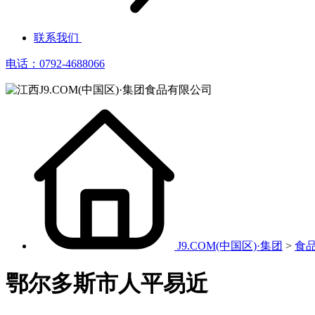
联系我们
电话：0792-4688066
J9.COM(中国区)·集团
>
食
鄂尔多斯市人平易近