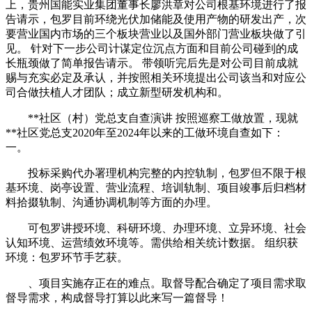
上，贵州国能实业集团董事长廖洪章对公司根基环境进行了报
告请示，包罗目前环绕光伏加储能及使用产物的研发出产，次
要营业国内市场的三个板块营业以及国外部门营业板块做了引
见。 针对下一步公司计谋定位沉点方面和目前公司碰到的成
长瓶颈做了简单报告请示。 带领听完后先是对公司目前成就
赐与充实必定及承认，并按照相关环境提出公司该当和对应公
司合做扶植人才团队；成立新型研发机构和。
**社区（村）党总支自查演讲 按照巡察工做放置，现就
**社区党总支2020年至2024年以来的工做环境自查如下：
一。
投标采购代办署理机构完整的内控轨制，包罗但不限于根
基环境、岗亭设置、营业流程、培训轨制、项目竣事后归档材
料拾掇轨制、沟通协调机制等方面的办理。
可包罗讲授环境、科研环境、办理环境、立异环境、社会
认知环境、运营绩效环境等。需供给相关统计数据。 组织获
环境：包罗环节手艺获。
、项目实施存正在的难点。取督导配合确定了项目需求取
督导需求，构成督导打算以此来写一篇督导！