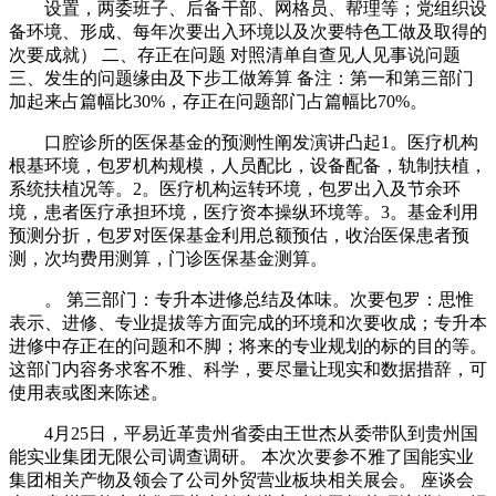
设置，两委班子、后备干部、网格员、帮理等；党组织设
备环境、形成、每年次要出入环境以及次要特色工做及取得的
次要成就） 二、存正在问题 对照清单自查见人见事说问题
三、发生的问题缘由及下步工做筹算 备注：第一和第三部门
加起来占篇幅比30%，存正在问题部门占篇幅比70%。
口腔诊所的医保基金的预测性阐发演讲凸起1。医疗机构
根基环境，包罗机构规模，人员配比，设备配备，轨制扶植，
系统扶植况等。2。医疗机构运转环境，包罗出入及节余环
境，患者医疗承担环境，医疗资本操纵环境等。3。基金利用
预测分折，包罗对医保基金利用总额预估，收治医保患者预
测，次均费用测算，门诊医保基金测算。
。 第三部门：专升本进修总结及体味。次要包罗：思惟
表示、进修、专业提拔等方面完成的环境和次要收成；专升本
进修中存正在的问题和不脚；将来的专业规划的标的目的等。
这部门内容务求客不雅、科学，要尽量让现实和数据措辞，可
使用表或图来陈述。
4月25日，平易近革贵州省委由王世杰从委带队到贵州国
能实业集团无限公司调查调研。 本次次要参不雅了国能实业
集团相关产物及领会了公司外贸营业板块相关展会。 座谈会