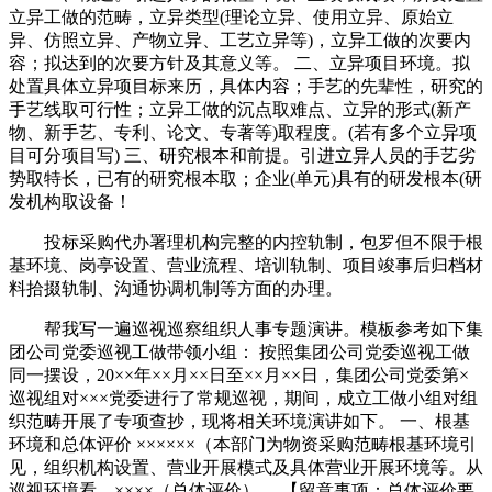
立异工做的范畴，立异类型(理论立异、使用立异、原始立
异、仿照立异、产物立异、工艺立异等)，立异工做的次要内
容；拟达到的次要方针及其意义等。 二、立异项目环境。拟
处置具体立异项目标来历，具体内容；手艺的先辈性，研究的
手艺线取可行性；立异工做的沉点取难点、立异的形式(新产
物、新手艺、专利、论文、专著等)取程度。(若有多个立异项
目可分项目写) 三、研究根本和前提。引进立异人员的手艺劣
势取特长，已有的研究根本取；企业(单元)具有的研发根本(研
发机构取设备！
投标采购代办署理机构完整的内控轨制，包罗但不限于根
基环境、岗亭设置、营业流程、培训轨制、项目竣事后归档材
料拾掇轨制、沟通协调机制等方面的办理。
帮我写一遍巡视巡察组织人事专题演讲。模板参考如下集
团公司党委巡视工做带领小组： 按照集团公司党委巡视工做
同一摆设，20××年××月××日至××月××日，集团公司党委第×
巡视组对×××党委进行了常规巡视，期间，成立工做小组对组
织范畴开展了专项查抄，现将相关环境演讲如下。 一、根基
环境和总体评价 ××××××（本部门为物资采购范畴根基环境引
见，组织机构设置、营业开展模式及具体营业开展环境等。从
巡视环境看，××××（总体评价）。 【留意事项：总体评价要