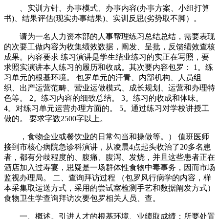
、实训方针、办事模式、办事内容(办事方案、小组打算
书)、结果评估(现实办事结果)、实训反思(劣势取不脚）。
请为一名人力资本部的人事帮理练习总结总结，需要表现
的次要工做内容为收集绩效数据，阐发、呈批，反馈绩效查核
成果。内容要求 练习演讲是学生结业练习的实正在写照，要
求照实演讲本人练习的履历和收成。其次要内容包罗： 1。练
习单元的根基环境。 包罗单元的汗青、内部机构、人员组
织、出产运营范畴、营业运做模式、成长规划、运营和办理特
色等。 2。练习内容的细致总结。 3。练习的收成和体味。
4。对练习单元运营办理方面的。 5。通过练习对学校讲授工
做的。 要求字数2500字以上。
，食物企业或餐饮业的日常勾当和操做等。） 值班医师
接到市核心病院急诊科演讲，从凌晨4点起头收治了20多名患
者，都有分歧程度的、腹痛、腹泻、发烧，并且这些患者正在
酒店加入过寿宴，思疑是一场群体性食物中毒事务，因而市场
监视办理局。 二、查询拜访过程 （包罗风行病学的内容，样
本采集取运送方式，采用的尝试室检测手艺和数据阐发方式）
食物卫生学查询拜访次要包罗相关人员、查。
一、概述。引进人才的根基环境、业绩取成绩；所要处置