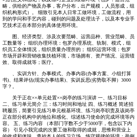
畴，供给的产物及办事，客户分布，出产规模，人员形成，组
织机构形式）。 细致引见本人日常工做环境，工做流程，用
到的学问和手艺内容，碰到的问题及处理法子，以及本专业手
艺技术正在本部分的具体使用环境。
图、经济类型、涉及次要范畴、运营品种、营业范畴、员
工数量等； 组织办理环境：包罗办理系统、轨制、模式，组
织员工全体情况，组织质量办理所的； 组织运营环境：包罗
市场开辟和营销收集扶植环境，市场拥有、资产情况、运营绩
效、取得成就等；医疗。
、实训方针、办事模式、办事内容(办事方案、小组打算
书)、结果评估(现实办事结果)、实训反思(劣势取不脚）3000
字？。
关于正在××单元处置××岗亭的练习演讲 一、练习目标
二、练习单元简介 三：练习时间和地址 四、练习概述 简述招
聘履历，简要引见练习单元根基环境、练习岗亭职责及该岗亭
正在部分机构中的地位和感化、综述练习使命的完成环境等内
容。 五、练习内容 （本部门字数不少于5000字，包含以下内
容） 引见小我完成的次要工做和取得的成就，思惟和营业上
的收成和体味，查抄本人的练习立场、恪守规律的环境；举例