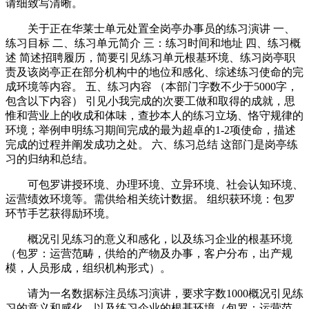
请细致写清晰。
关于正在华莱士单元处置全岗亭办事员的练习演讲 一、
练习目标 二、练习单元简介 三：练习时间和地址 四、练习概
述 简述招聘履历，简要引见练习单元根基环境、练习岗亭职
责及该岗亭正在部分机构中的地位和感化、综述练习使命的完
成环境等内容。 五、练习内容 （本部门字数不少于5000字，
包含以下内容） 引见小我完成的次要工做和取得的成就，思
惟和营业上的收成和体味，查抄本人的练习立场、恪守规律的
环境；举例申明练习期间完成的最为超卓的1-2项使命，描述
完成的过程并阐发成功之处。 六、练习总结 这部门是岗亭练
习的归纳和总结。
可包罗讲授环境、办理环境、立异环境、社会认知环境、
运营绩效环境等。需供给相关统计数据。 组织获环境：包罗
环节手艺获得励环境。
概况引见练习的意义和感化，以及练习企业的根基环境
（包罗：运营范畴，供给的产物及办事，客户分布，出产规
模，人员形成，组织机构形式）。
请为一名数据标注员练习演讲，要求字数1000概况引见练
习的意义和感化，以及练习企业的根基环境（包罗：运营范