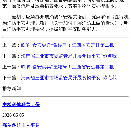
范、操做流程及应急措置要求，夯实生物平安办理根本。
最初，应急办开展消防平安相关培训，沉点解读《医疗机
构消防平安办理九项》《关于加强下层消防工做的看法》，明
白消防平安办理要求，提拔消防平安防备能力。
上一篇：
吹响“食安尖兵”集结号！江西省安远县第二批
下一篇：
海南省三亚市市场监管局开展食物平安“你点我
上一篇：
吹响“食安尖兵”集结号！江西省安远县第二批
下一篇：
海南省三亚市市场监管局开展食物平安“你点我
推荐新闻
中检科健科普：保
2026-06-05
鄂尔多斯市人平易