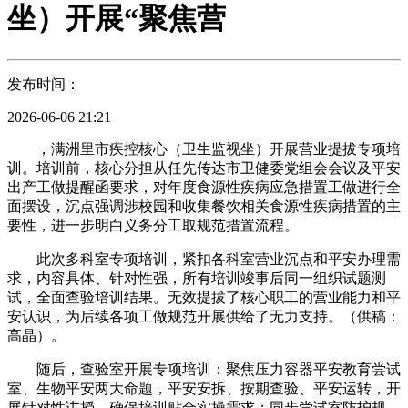
坐）开展“聚焦营
发布时间：
2026-06-06 21:21
，满洲里市疾控核心（卫生监视坐）开展营业提拔专项培
训。培训前，核心分担从任先传达市卫健委党组会会议及平安
出产工做提醒函要求，对年度食源性疾病应急措置工做进行全
面摆设，沉点强调涉校园和收集餐饮相关食源性疾病措置的主
要性，进一步明白义务分工取规范措置流程。
此次多科室专项培训，紧扣各科室营业沉点和平安办理需
求，内容具体、针对性强，所有培训竣事后同一组织试题测
试，全面查验培训结果。无效提拔了核心职工的营业能力和平
安认识，为后续各项工做规范开展供给了无力支持。（供稿：
高晶）。
随后，查验室开展专项培训：聚焦压力容器平安教育尝试
室、生物平安两大命题，平安安拆、按期查验、平安运转，开
展针对性讲授，确保培训贴合实操需求；同步尝试室防护规