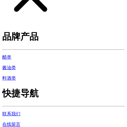
品牌产品
醋类
酱油类
料酒类
快捷导航
联系我们
在线留言