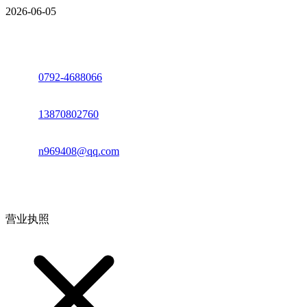
2026-06-05
座机：
0792-4688066
电话：
13870802760
邮箱：
n969408@qq.com
地址：江西省德安县高新技术产业园(宝塔工业园)高新路93号
营业执照